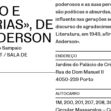
poderosos e as suas per
O E
são poéticas e absurdas,
IAS», DE
influente nas gerações s
discurso de agradecimen
DERSON
Literatura, em 1949, af
Anderson».
o Sampaio
 / SALA DE
ENDEREÇO
Jardins do Palácio de Cri
Rua de Dom Manuel II
4050-239 Porto
AUTOCARRO
1M, 200, 201, 207, 208, 3
Circular Massarelos – 